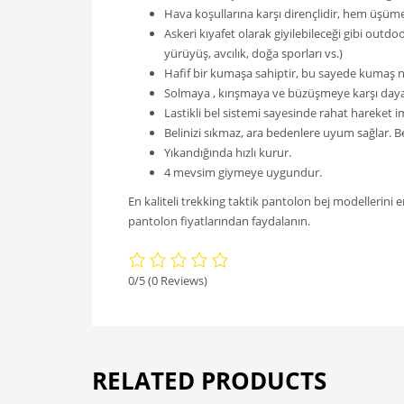
Hava koşullarına karşı dirençlidir, hem üşüm
Askeri kıyafet olarak giyilebileceği gibi out
yürüyüş, avcılık, doğa sporları vs.)
Hafif bir kumaşa sahiptir, bu sayede kumaş nef
Solmaya , kırışmaya ve büzüşmeye karşı dayanı
Lastikli bel sistemi sayesinde rahat hareket i
Belinizi sıkmaz, ara bedenlere uyum sağlar. B
Yıkandığında hızlı kurur.
4 mevsim giymeye uygundur.
En kaliteli trekking taktik pantolon bej modellerini 
pantolon fiyatlarından faydalanın.
0/5
(0 Reviews)
RELATED PRODUCTS