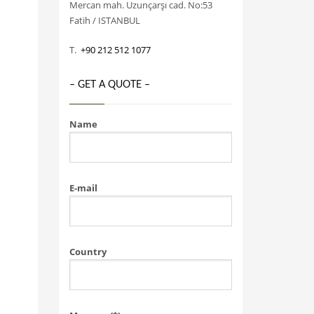
Mercan mah. Uzunçarşı cad. No:53
Fatih / ISTANBUL
T.
+90 212 512 1077
– GET A QUOTE –
Name
E-mail
Country