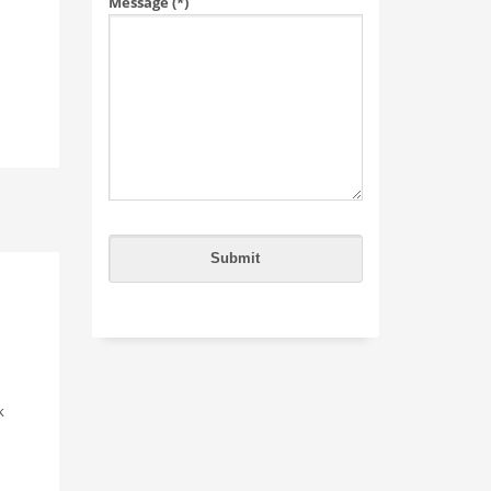
Message (*)
k