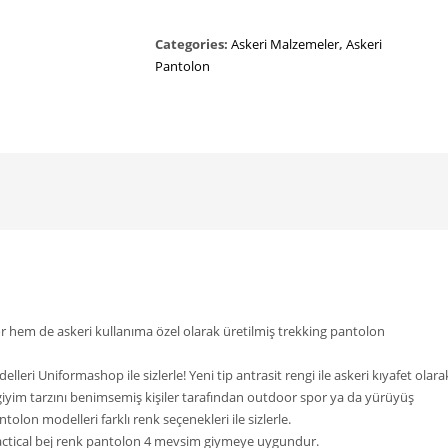
Categories:
Askeri Malzemeler
,
Askeri
Pantolon
r hem de askeri kullanıma özel olarak üretilmiş trekking pantolon
elleri Uniformashop ile sizlerle! Yeni tip antrasit rengi ile askeri kıyafet olara
giyim tarzını benimsemiş kişiler tarafından outdoor spor ya da yürüyüş
antolon modelleri farklı renk seçenekleri ile sizlerle.
tactical bej renk pantolon 4 mevsim giymeye uygundur.