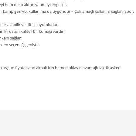
eyi hem de sıcaktan yanmayı engeller.
door kamp gezi vb. kullanıma da uygundur – Çok amaçlı kullanım sağlar. (spor,
es alabilir ve cilt ile uyumludur.
klı üstün kaliteli bir kumaşı vardır.
mkanı sağlar.
eden seçeneği geniştir.
en uygun fiyata satın almak için hemen tıklayın avantajlı taktik askeri