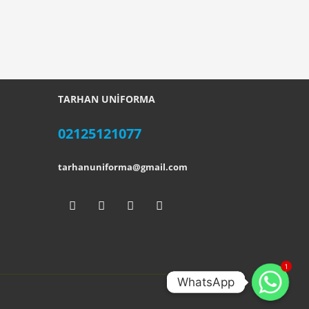
TARHAN UNİFORMA
02125121077
tarhanuniforma@gmail.com
1
WhatsApp
WhatsApp