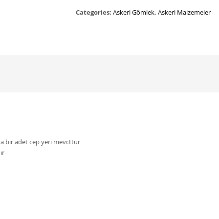
Categories:
Askeri Gömlek
,
Askeri Malzemeler
da bir adet cep yeri mevcttur
ır