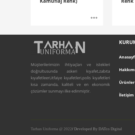
Kamuflaj Renk)
Renk
KURU
Anasayf
Müşterilerimizin ihtiyaçları ve istekleri
Hakkım
doğrultusunda askeri kıyafet,zabıta
kıyafetleeri,itfaiye kıyafetleri,polis kıyafetleri
Ürünler
kısa zamanda, kaliteli ve en ekonomik
çözümler sunmayı ilke edinmiştir.
İletişim
Tarhan Uniforma @ 2022
/
Developed By
DATco Digital