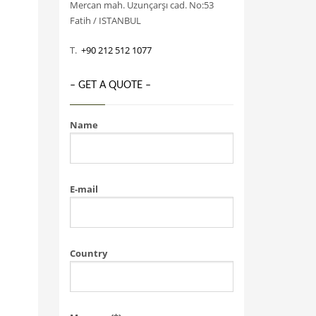
Mercan mah. Uzunçarşı cad. No:53
Fatih / ISTANBUL
T.
+90 212 512 1077
– GET A QUOTE –
Name
E-mail
Country